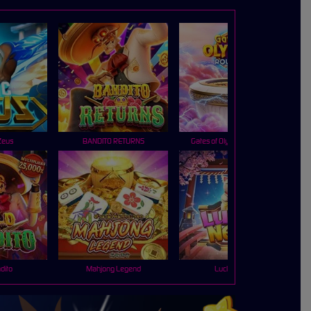
Zeus
BANDITO RETURNS
Gates of Olympus Roulette
dito
Mahjong Legend
Lucky Neko