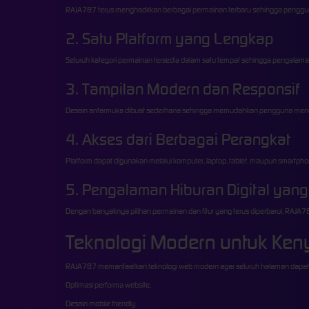
RAJA787 terus menghadirkan berbagai permainan terbaru sehingga pengguna 
2. Satu Platform yang Lengkap
Seluruh kategori permainan tersedia dalam satu tempat sehingga pengalaman m
3. Tampilan Modern dan Responsif
Desain antarmuka dibuat sederhana sehingga memudahkan pengguna mene
4. Akses dari Berbagai Perangkat
Platform dapat digunakan melalui komputer, laptop, tablet, maupun smartpho
5. Pengalaman Hiburan Digital yan
Dengan banyaknya pilihan permainan dan fitur yang terus diperbarui, RAJ
Teknologi Modern untuk K
RAJA787 memanfaatkan teknologi web modern agar seluruh halaman dapat dia
Optimasi performa website.
Desain mobile friendly.