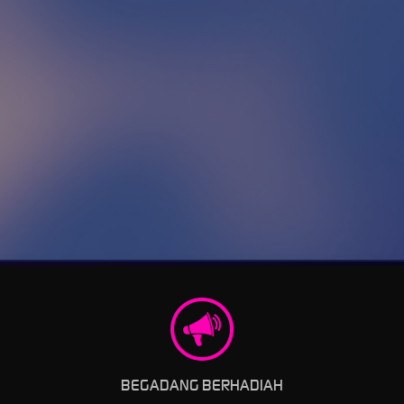
Asia dengan Beragam Pilihan Game Menarik dalam Satu Platform
inan Online Terbaik Se-Asia d
BEGADANG BERHADIAH