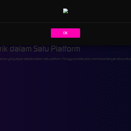
latform Permainan Online Modern di
rm permainan online yang menghadirkan berbagai pilihan game dalam satu tempat. Dengan kon
ilah yang membuat RAJA787 menjadi salah satu platform yang semakin dikenal oleh para pecinta hi
sederhana, setiap pengguna dapat menikmati pengalaman menjelajahi berbagai permainan dengan l
OK
igital.
k dalam Satu Platform
inan yang dapat diakses dalam satu platform. Pengguna tidak perlu membuka banyak situs untuk m