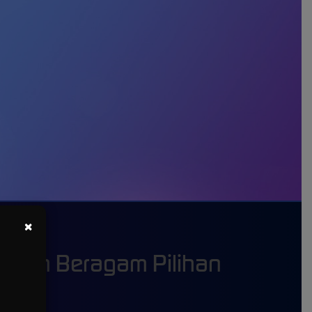
Pindai kode
untuk Und
Android A
×
engan Beragam Pilihan