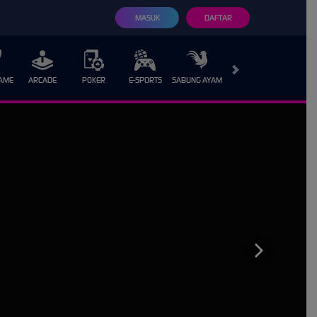
MASUK
DAFTAR
GAME
ARCADE
POKER
E-SPORTS
SABUNG AYAM
PROMOSI