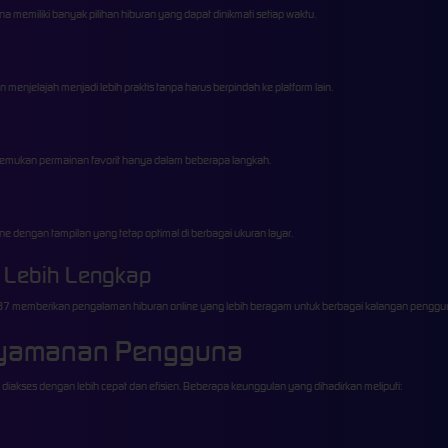
memiliki banyak pilihan hiburan yang dapat dinikmati setiap waktu.
enjelajah menjadi lebih praktis tanpa harus berpindah ke platform lain.
mukan permainan favorit hanya dalam beberapa langkah.
ne dengan tampilan yang tetap optimal di berbagai ukuran layar.
g Lebih Lengkap
A787 memberikan pengalaman hiburan online yang lebih beragam untuk berbagai kalangan penggu
enyamanan Pengguna
kses dengan lebih cepat dan efisien. Beberapa keunggulan yang dihadirkan meliputi: