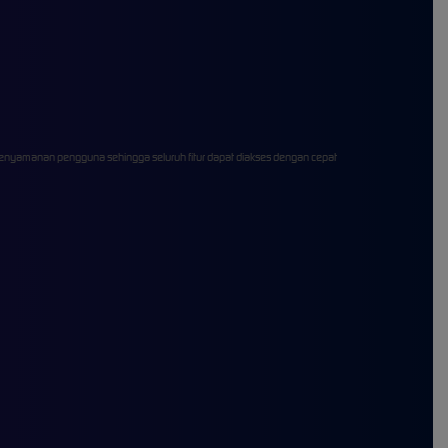
kenyamanan pengguna sehingga seluruh fitur dapat diakses dengan cepat