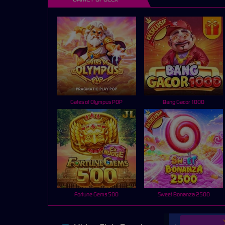
Gates of Olympus POP
Bang Gacor 1000
Fortune Gems 500
Sweet Bonanza 2500